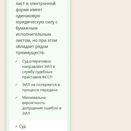
лист в электронной
форме имеет
одинаковую
юридическую силу с
бумажным
исполнительным
листом, но при этом
обладает рядом
преимуществ:
✓
Суд оперативно
направляет ЭИЛ в
службу судебных
приставов ФССП
✓
ЭИЛ не потеряется в
процессе передачи
✓
Минимальна
вероятность
допущения ошибок в
ЭИЛ
⚡ Суд