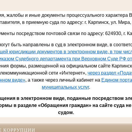
ия, жалобы и иные документы процессуального характера 
авителя, в приемную суда по адресу: г. Карпинск, ул. Мира, 
ументы посредством почтовой связи по адресу: 624930,
г. К
огут быть направлены в суд в электронном виде, в соответ
ей юрисдикции документов в электронном виде, в том чис
риказом Судебного департамента при Верховном Суде РФ от
ния формы, размещенной на официальном сайте Карпинско
лекоммуникационной сети «Интернет»,
через раздел «Под
онном виде»
, а также через личный кабинет на
Едином порта
муниципальных услуг
.
ения в электронном виде, поданные посредством эл
ормы в разделе «Обращения граждан» на сайте суда не
судом.
Е КОРРУПЦИИ