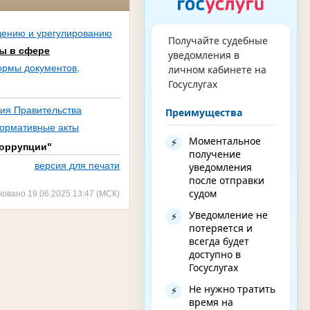
дению и урегулированию
Получайте судебные
ы в сфере
уведомления в
рмы документов,
личном кабинете на
Госуслугах
ния Правительства
Преимущества
нормативные акты
Моментальное
⚡
коррупции"
получение
версия для печати
уведомления
после отправки
судом
ковано 19.06.2025 13:47 (МСК)
Уведомление не
⚡
потеряется и
всегда будет
доступно в
Госуслугах
Не нужно тратить
⚡
время на