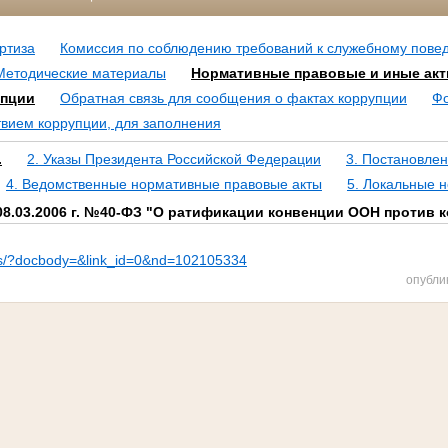
ртиза
Комиссия по соблюдению требований к служебному пове
Методические материалы
Нормативные правовые и иные акт
упции
Обратная связь для сообщения о фактах коррупции
Фо
твием коррупции, для заполнения
.
2. Указы Президента Российской Федерации
3. Постановле
4. Ведомственные нормативные правовые акты
5. Локальные 
08.03.2006 г. №40-ФЗ "О ратификации конвенции ООН против 
/ips/?docbody=&link_id=0&nd=102105334
опубли