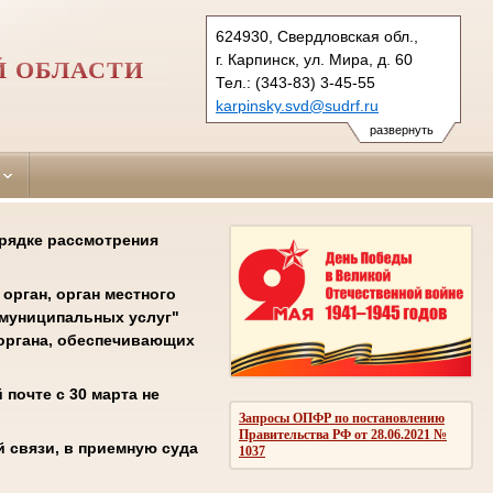
624930, Свердловская обл.,
г. Карпинск, ул. Мира, д. 60
Й ОБЛАСТИ
Тел.: (343-83) 3-45-55
karpinsky.svd@sudrf.ru
развернуть
орядке рассмотрения
орган, орган местного
 муниципальных услуг"
соргана, обеспечивающих
почте с 30 марта не
Запросы ОПФР по постановлению
Правительства РФ от 28.06.2021 №
 связи, в приемную суда
1037