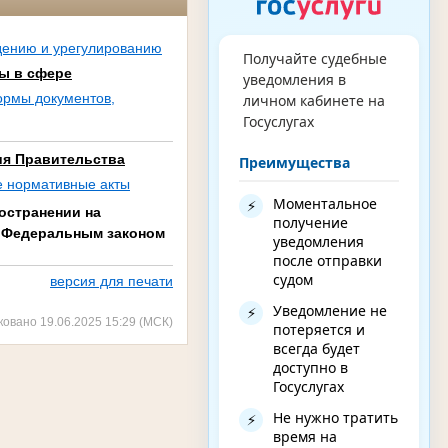
дению и урегулированию
Получайте судебные
ы в сфере
уведомления в
рмы документов,
личном кабинете на
Госуслугах
ия Правительства
Преимущества
е нормативные акты
Моментальное
⚡
остранении на
получение
х Федеральным законом
уведомления
после отправки
судом
версия для печати
Уведомление не
⚡
ковано 19.06.2025 15:29 (МСК)
потеряется и
всегда будет
доступно в
Госуслугах
Не нужно тратить
⚡
время на