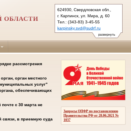
624930, Свердловская обл.,
г. Карпинск, ул. Мира, д. 60
Й ОБЛАСТИ
Тел.: (343-83) 3-45-55
karpinsky.svd@sudrf.ru
развернуть
орядке рассмотрения
орган, орган местного
 муниципальных услуг"
соргана, обеспечивающих
почте с 30 марта не
Запросы ОПФР по постановлению
Правительства РФ от 28.06.2021 №
 связи, в приемную суда
1037