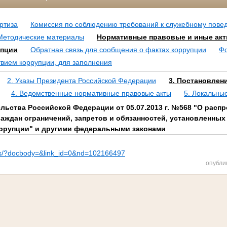
ртиза
Комиссия по соблюдению требований к служебному пове
Методические материалы
Нормативные правовые и иные акт
упции
Обратная связь для сообщения о фактах коррупции
Фо
твием коррупции, для заполнения
2. Указы Президента Российской Федерации
3. Постановлен
4. Ведомственные нормативные правовые акты
5. Локальны
ьства Российской Федерации от 05.07.2013 г. №568 "О распр
раждан ограничений, запретов и обязанностей, установленны
ррупции" и другими федеральными законами
/ips/?docbody=&link_id=0&nd=102166497
опубли