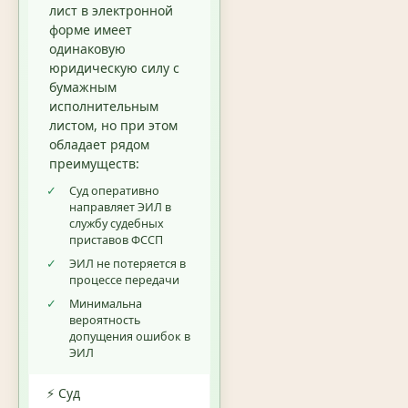
лист в электронной
форме имеет
одинаковую
юридическую силу с
бумажным
исполнительным
листом, но при этом
обладает рядом
преимуществ:
✓
Суд оперативно
направляет ЭИЛ в
службу судебных
приставов ФССП
✓
ЭИЛ не потеряется в
процессе передачи
✓
Минимальна
вероятность
допущения ошибок в
ЭИЛ
⚡ Суд