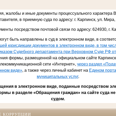
ия, жалобы и иные документы процессуального характера 
авителя, в приемную суда по адресу: г. Карпинск, ул. Мира, 
ументы посредством почтовой связи по адресу: 624930,
г. К
огут быть направлены в суд в электронном виде, в соответ
ей юрисдикции документов в электронном виде, в том чис
риказом Судебного департамента при Верховном Суде РФ от
ния формы, размещенной на официальном сайте Карпинско
лекоммуникационной сети «Интернет»,
через раздел «Под
онном виде»
, а также через личный кабинет на
Едином порта
муниципальных услуг
.
ения в электронном виде, поданные посредством эл
ормы в разделе «Обращения граждан» на сайте суда не
судом.
Е КОРРУПЦИИ