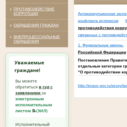
ПРОТИВОДЕЙСТВИЕ
КОРРУПЦИИ
Антикоррупционная экспе
конфликта интересов
ОБРАЩЕНИЯ ГРАЖДАН
противодействия корр
связанных с противодейс
ВНЕПРОЦЕССУАЛЬНЫЕ
ОБРАЩЕНИЯ
1. Федеральные законы.
Российской Федерации
Постановление Правител
Уважаемые
отдельные категории г
граждане!
"О противодействии ко
Вы можете
http://pravo.gov.ru/proxy
обратиться
в суд с
заявлением
за
электронным
исполнительным
листом
📝
(ЭИЛ)
Исполнительный