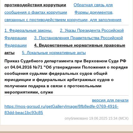
противодействия коррупции
Обратная связь для
сообщения о фактах коррупции
Формы документов,
связанных с противодействием коррупции, для заполнения
1. Федеральные законы.
2. Указы Президента Российской
Федерации
3. Постановления Правительства Российской
Федерации
4. Ведомственные нормативные правовые
акты
5. Локальные нормативные акты
Приказ Судебного департамента при Верховном Суде РФ
от 04.04.2016 №71 "Об утверждении Положения о порядке
сообщения судьями федеральных судов общей
юрисдикции и федеральных арбитражных судов о
получении подарка в связи с протокольными
мероприятиями, служе
версия для печати
https://mos-gorsud.ru/getGalleryImage/8fb8edfe-0769-4916-
83dd-beac1bc93c85
опубликовано 19.06.2025 15:34 (МСК)