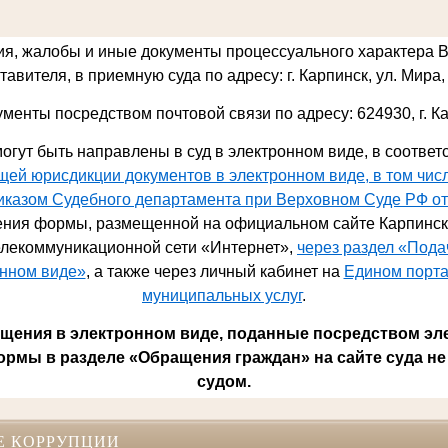
ия, жалобы и иные документы процессуального характера 
авителя, в приемную суда по адресу: г. Карпинск, ул. Мира, 
ументы посредством почтовой связи по адресу: 624930,
г. К
огут быть направлены в суд в электронном виде, в соответ
ей юрисдикции документов в электронном виде, в том чис
риказом Судебного департамента при Верховном Суде РФ от
ния формы, размещенной на официальном сайте Карпинско
лекоммуникационной сети «Интернет»,
через раздел «Под
онном виде»
, а также через личный кабинет на
Едином порта
муниципальных услуг
.
ения в электронном виде, поданные посредством эл
ормы в разделе «Обращения граждан» на сайте суда не
судом.
Е КОРРУПЦИИ