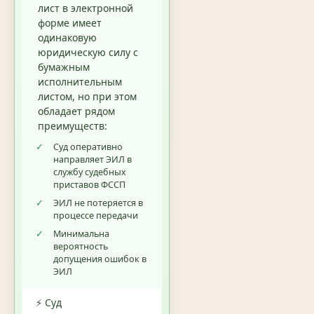
лист в электронной
форме имеет
одинаковую
юридическую силу с
бумажным
исполнительным
листом, но при этом
обладает рядом
преимуществ:
✓
Суд оперативно
направляет ЭИЛ в
службу судебных
приставов ФССП
✓
ЭИЛ не потеряется в
процессе передачи
✓
Минимальна
вероятность
допущения ошибок в
ЭИЛ
⚡ Суд