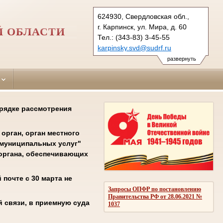
624930, Свердловская обл.,
г. Карпинск, ул. Мира, д. 60
Й ОБЛАСТИ
Тел.: (343-83) 3-45-55
karpinsky.svd@sudrf.ru
развернуть
орядке рассмотрения
орган, орган местного
 муниципальных услуг"
соргана, обеспечивающих
почте с 30 марта не
Запросы ОПФР по постановлению
Правительства РФ от 28.06.2021 №
 связи, в приемную суда
1037