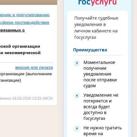
дению и урегулированию
Получайте судебные
 сфере противодействия
уведомления в
вязанных с
личном кабинете на
Госуслугах
еской организации
Преимущества
ли некоммерческой
Моментальное
⚡
версия для печати
получение
уведомления
организации (выполнение
после отправки
ганизации)
судом
Уведомление не
⚡
менено 18.03.2026 13:52 (МСК)
потеряется и
всегда будет
доступно в
Госуслугах
Не нужно тратить
⚡
время на