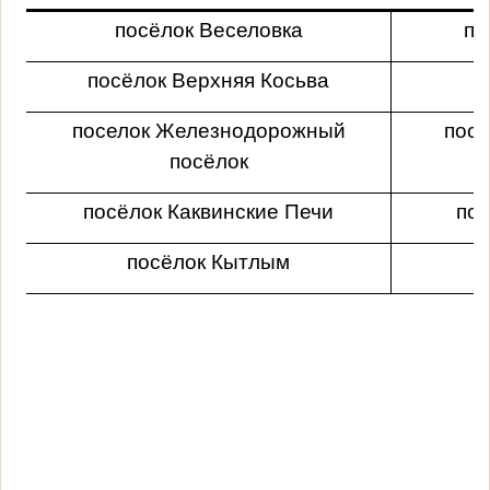
посёлок Веселовка
по
посёлок Верхняя Косьва
поселок Железнодорожный
посе
посёлок
посёлок Каквинские Печи
пос
посёлок Кытлым