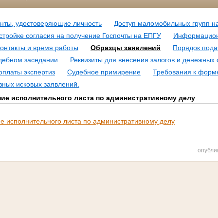
нты, удостоверяющие личность
Доступ маломобильных групп н
стройке согласия на получение Госпочты на ЕПГУ
Информацион
онтакты и время работы
Образцы заявлений
Порядок пода
удебном заседании
Реквизиты для внесения залогов и денежных 
оплаты экспертиз
Судебное примирение
Требования к форм
вных исковых заявлений.
ние исполнительного листа по административному делу
е исполнительного листа по административному делу
опубли