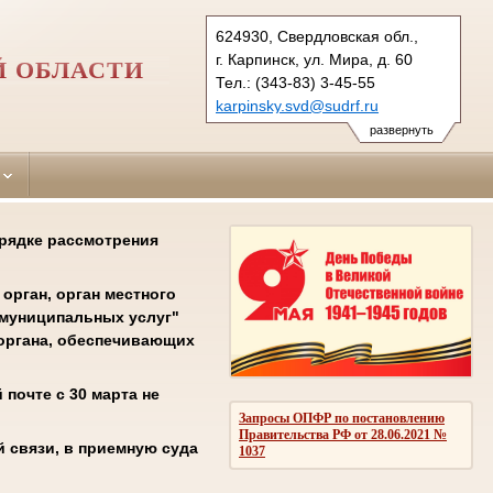
624930, Свердловская обл.,
г. Карпинск, ул. Мира, д. 60
Й ОБЛАСТИ
Тел.: (343-83) 3-45-55
karpinsky.svd@sudrf.ru
развернуть
орядке рассмотрения
орган, орган местного
 муниципальных услуг"
соргана, обеспечивающих
почте с 30 марта не
Запросы ОПФР по постановлению
Правительства РФ от 28.06.2021 №
 связи, в приемную суда
1037