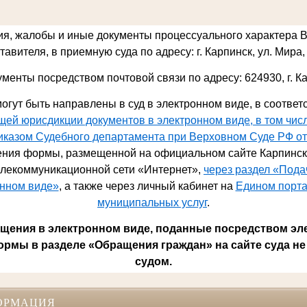
ия, жалобы и иные документы процессуального характера 
авителя, в приемную суда по адресу: г. Карпинск, ул. Мира, 
ументы посредством почтовой связи по адресу: 624930,
г. К
огут быть направлены в суд в электронном виде, в соответ
ей юрисдикции документов в электронном виде, в том чис
риказом Судебного департамента при Верховном Суде РФ от
ния формы, размещенной на официальном сайте Карпинско
лекоммуникационной сети «Интернет»,
через раздел «Под
онном виде»
, а также через личный кабинет на
Едином порта
муниципальных услуг
.
ения в электронном виде, поданные посредством эл
ормы в разделе «Обращения граждан» на сайте суда не
судом.
ОРМАЦИЯ