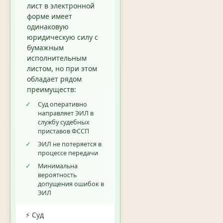
лист в электронной
форме имеет
одинаковую
юридическую силу с
бумажным
исполнительным
листом, но при этом
обладает рядом
преимуществ:
✓
Суд оперативно
направляет ЭИЛ в
службу судебных
приставов ФССП
✓
ЭИЛ не потеряется в
процессе передачи
✓
Минимальна
вероятность
допущения ошибок в
ЭИЛ
⚡ Суд