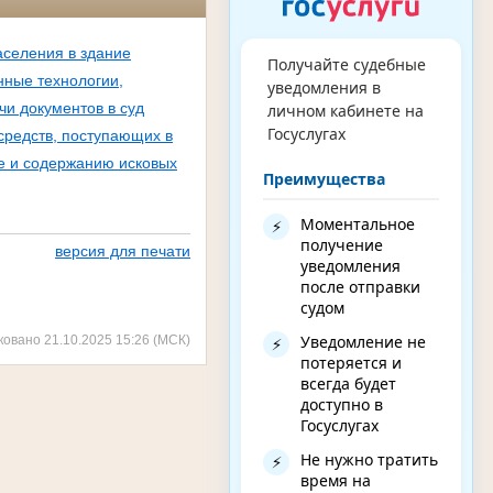
аселения в здание
Получайте судебные
ные технологии,
уведомления в
чи документов в суд
личном кабинете на
Госуслугах
средств, поступающих в
е и содержанию исковых
Преимущества
Моментальное
⚡
получение
версия для печати
уведомления
после отправки
судом
Уведомление не
ковано 21.10.2025 15:26 (МСК)
⚡
потеряется и
всегда будет
доступно в
Госуслугах
Не нужно тратить
⚡
время на