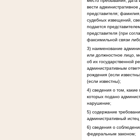
место пребывания, дата 
вести административное 
представителя; фамилия,
судебных извещений, св
подается представителем
представителя (при сог
факсимильной связи либо
3) наименование админис
или должностное лицо, м
об их государственной ре
административным ответч
рождения (если известны
(если известны);
4) сведения о том, какие
которых подано админист
нарушение;
5) содержание требовани
административный истец 
6) сведения о соблюдени
федеральным законом;