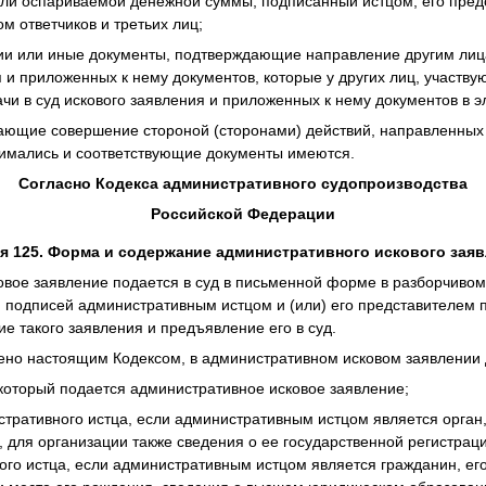
или оспариваемой денежной суммы, подписанный истцом, его пред
ом ответчиков и третьих лиц;
нии или иные документы, подтверждающие направление другим лиц
 и приложенных к нему документов, которые у других лиц, участвую
ачи в суд искового заявления и приложенных к нему документов в 
дающие совершение стороной (сторонами) действий, направленных
нимались и соответствующие документы имеются.
Согласно Кодекса административного судопроизводства
Российской Федерации
я 125. Форма и содержание административного искового зая
овое заявление подается в суд в письменной форме в разборчивом
 подписей административным истцом и (или) его представителем 
е такого заявления и предъявление его в суд.
лено настоящим Кодексом, в административном исковом заявлении
 который подается административное исковое заявление;
тративного истца, если административным истцом является орган
, для организации также сведения о ее государственной регистрац
ого истца, если административным истцом является гражданин, ег