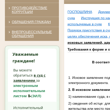
ПРОТИВОДЕЙСТВИЕ
КОРРУПЦИИ
ГОСПОШЛИНА
Докуме
суда
Инструкция по на
ОБРАЩЕНИЯ ГРАЖДАН
используемые в суде
К
Порядок присутствия в с
ВНЕПРОЦЕССУАЛЬНЫЕ
ОБРАЩЕНИЯ
целях обеспечения иска, 
исковых заявлений, ад
Требования к форме и 
Уважаемые
граждане!
В соотве
Вы можете
обратиться
в суд с
1. Исковое заявление по
заявлением
за
электронного документа.
электронным
2. В исковом заявлени
исполнительным
листом
📝
(ЭИЛ)
1) наименование суда, в
2) сведения об истце: дл
Исполнительный
жительства или место пр