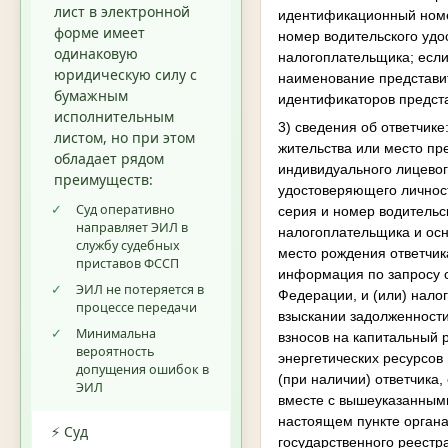
лист в электронной
идентификационный номе
форме имеет
номер водительского удо
одинаковую
налогоплательщика; если
юридическую силу с
наименование представит
бумажным
идентификаторов предста
исполнительным
3) сведения об ответчике
листом, но при этом
жительства или место пр
обладает рядом
индивидуального лицевог
преимуществ:
удостоверяющего личнос
✓
Суд оперативно
серия и номер водительс
направляет ЭИЛ в
налогоплательщика и осн
службу судебных
место рождения ответчика
приставов ФССП
информация по запросу с
✓
ЭИЛ не потеряется в
Федерации, и (или) налог
процессе передачи
взыскании задолженности
✓
Минимальна
взносов на капитальный
вероятность
энергетических ресурсов
допущения ошибок в
(при наличии) ответчика
ЭИЛ
вместе с вышеуказанными
настоящем пункте органа
⚡ Суд
государственного реестр