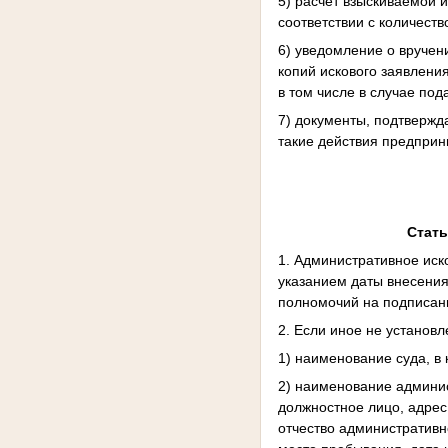
5) расчет взыскиваемой 
соответствии с количеств
6) уведомление о вруче
копий искового заявления
в том числе в случае под
7) документы, подтверж
такие действия предпри
Стать
1. Административное иск
указанием даты внесения
полномочий на подписани
2. Если иное не установ
1) наименование суда, в
2) наименование админис
должностное лицо, адрес
отчество административн