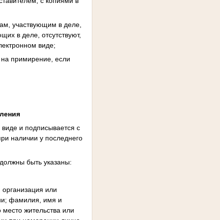
ставителем, с копиями в
ам, участвующим в деле,
щих в деле, отсутствуют,
электронном виде;
 на примирение, если
вления
 виде и подписывается с
при наличии у последнего
 должны быть указаны:
, организация или
ии; фамилия, имя и
о место жительства или