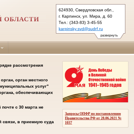
624930, Свердловская обл.,
г. Карпинск, ул. Мира, д. 60
Й ОБЛАСТИ
Тел.: (343-83) 3-45-55
karpinsky.svd@sudrf.ru
развернуть
орядке рассмотрения
орган, орган местного
 муниципальных услуг"
соргана, обеспечивающих
почте с 30 марта не
Запросы ОПФР по постановлению
Правительства РФ от 28.06.2021 №
 связи, в приемную суда
1037