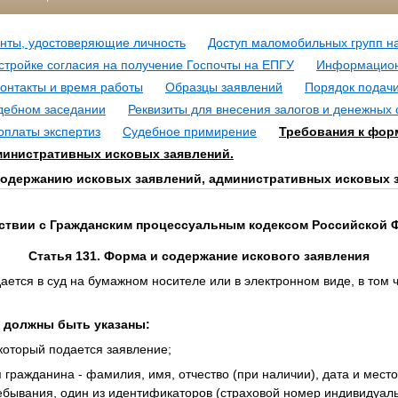
нты, удостоверяющие личность
Доступ маломобильных групп н
стройке согласия на получение Госпочты на ЕПГУ
Информацион
онтакты и время работы
Образцы заявлений
Порядок подачи
удебном заседании
Реквизиты для внесения залогов и денежных 
оплаты экспертиз
Судебное примирение
Требования к фор
министративных исковых заявлений.
содержанию исковых заявлений, административных исковых 
тствии с Гражданским процессуальным кодексом
Российской 
Статья 131. Форма и содержание искового заявления
дается в суд на бумажном носителе или в электронном виде, в том
и должны быть указаны:
 который подается заявление;
я гражданина - фамилия, имя, отчество (при наличии), дата и мест
ебывания, один из идентификаторов (страховой номер индивидуаль