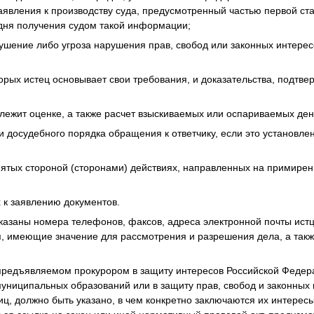
заявления к производству суда, предусмотренный частью первой ст
 дня получения судом такой информации;
рушение либо угроза нарушения прав, свобод или законных интерес
оторых истец основывает свои требования, и доказательства, подтв
одлежит оценке, а также расчет взыскиваемых или оспариваемых де
и досудебного порядка обращения к ответчику, если это установ
нятых стороной (сторонами) действиях, направленных на примирен
 к заявлению документов.
указаны номера телефонов, факсов, адреса электронной почты истц
я, имеющие значение для рассмотрения и разрешения дела, а так
 предъявляемом прокурором в защиту интересов Российской Федер
униципальных образований или в защиту прав, свобод и законных
иц, должно быть указано, в чем конкретно заключаются их интерес