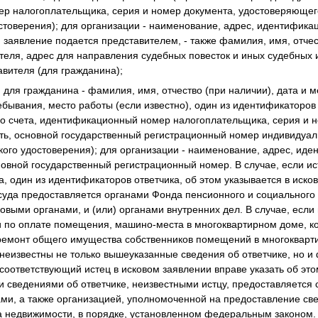
р налогоплательщика, серия и номер документа, удостоверяющего
стоверения); для организации - наименование, адрес, идентифик
 заявление подается представителем, - также фамилия, имя, отчес
еля, адрес для направления судебных повесток и иных судебных 
вителя (для гражданина);
: для гражданина - фамилия, имя, отчество (при наличии), дата и 
ебывания, место работы (если известно), один из идентификаторов
о счета, идентификационный номер налогоплательщика, серия и 
ть, основной государственный регистрационный номер индивидуал
кого удостоверения); для организации - наименование, адрес, и
овной государственный регистрационный номер. В случае, если ис
, один из идентификаторов ответчика, об этом указывается в иско
уда предоставляется органами Фонда пенсионного и социального
овыми органами, и (или) органами внутренних дел. В случае, если 
 по оплате помещения, машино-места в многоквартирном доме, к
 ремонт общего имущества собственников помещений в многокварт
 неизвестны не только вышеуказанные сведения об ответчике, но и
, соответствующий истец в исковом заявлении вправе указать об э
 сведениями об ответчике, неизвестными истцу, предоставляется 
ми, а также организацией, уполномоченной на предоставление св
а недвижимости, в порядке, установленном федеральным законом.