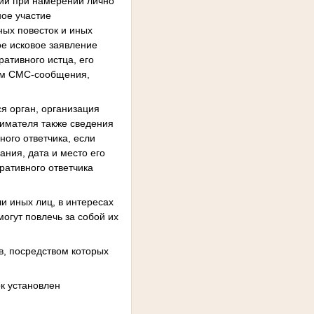
нии при намерении лично
ое участие
ных повесток и иных
е исковое заявление
ативного истца, его
вом СМС-сообщения,
я орган, организация
нимателя также сведения
ного ответчика, если
ния, дата и место его
ративного ответчика
ли иных лиц, в интересах
огут повлечь за собой их
в, посредством которых
к установлен