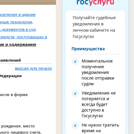
аселения в здание
Получайте судебные
ные технологии,
уведомления в
 документов в суд
личном кабинете на
Госуслугах
средств, поступающих в
ме и содержанию
Преимущества
заявлений
Моментальное
⚡
получение
версия для печати
уведомления
Федерации
после отправки
судом
Уведомление не
⚡
 числе в форме
потеряется и
всегда будет
доступно в
Госуслугах
Не нужно тратить
⚡
о рождения, место
время на
ного лицевого счета,