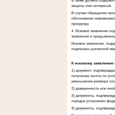
а также должна содержат
защиты этих интересов.
В случае обращения прок
обоснование невозможно
прокурору.
4. Исковое заявление по
заявления и предъявление
Исковое заявление, пода
подписано усиленной кв
К исковому заявлению 
1) документ, подтвержда
получение льготы по упл
уменьшении размера гос
2) доверенность или ино
3) документы, подтвержд
порядок установлен фед
4) документы, подтвержд