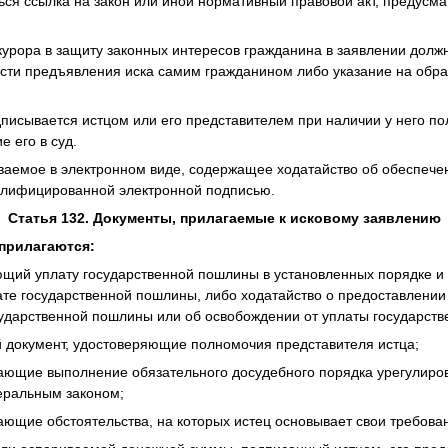
ься ссылка на закон или иной нормативный правовой акт, предус
урора в защиту законных интересов гражданина в заявлении долж
сти предъявления иска самим гражданином либо указание на обр
дписывается истцом или его представителем при наличии у него п
 его в суд.
ваемое в электронном виде, содержащее ходатайство об обеспече
алифицированной электронной подписью.
Статья 132. Документы, прилагаемые к исковому заявлению
прилагаются:
ющий уплату государственной пошлины в установленных порядке и
ате государственной пошлины, либо ходатайство о предоставлении 
ударственной пошлины или об освобождении от уплаты государст
й документ, удостоверяющие полномочия представителя истца;
ающие выполнение обязательного досудебного порядка урегулиров
еральным законом;
ающие обстоятельства, на которых истец основывает свои требова