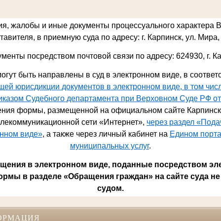
ия, жалобы и иные документы процессуального характера 
авителя, в приемную суда по адресу: г. Карпинск, ул. Мира, 
ументы посредством почтовой связи по адресу: 624930,
г. К
огут быть направлены в суд в электронном виде, в соответ
ей юрисдикции документов в электронном виде, в том чис
риказом Судебного департамента при Верховном Суде РФ от
ния формы, размещенной на официальном сайте Карпинско
лекоммуникационной сети «Интернет»,
через раздел «Под
онном виде»
, а также через личный кабинет на
Едином порта
муниципальных услуг
.
ения в электронном виде, поданные посредством эл
ормы в разделе «Обращения граждан» на сайте суда не
судом.
ОРМАЦИЯ