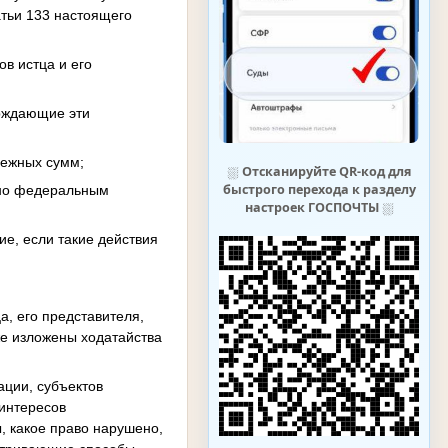
атьи 133 настоящего
ов истца и его
ерждающие эти
нежных сумм;
⛆
Отсканируйте QR-код для
быстрого перехода к разделу
лено федеральным
настроек ГОСПОЧТЫ
⛆
ие, если такие действия
а, его представителя,
же изложены ходатайства
ации, субъектов
 интересов
ы, какое право нарушено,