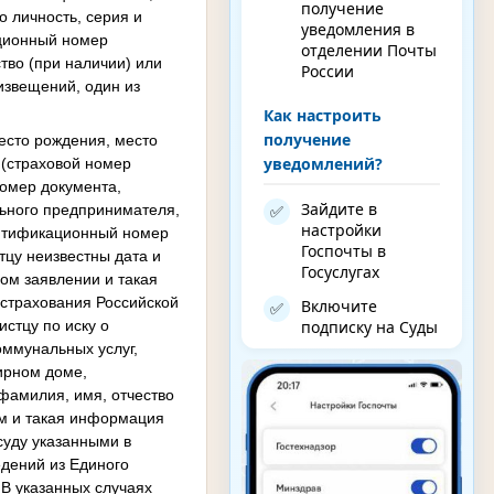
получение
 личность, серия и
уведомления в
ационный номер
отделении Почты
тво (при наличии) или
России
извещений, один из
Как настроить
получение
место рождения, место
уведомлений?
 (страховой номер
номер документа,
Зайдите в
ьного предпринимателя,
✅
настройки
дентификационный номер
Госпочты в
тцу неизвестны дата и
Госуслугах
вом заявлении и такая
 страхования Российской
Включите
✅
истцу по иску о
подписку на Суды
оммунальных услуг,
ирном доме,
 фамилия, имя, отчество
том и такая информация
суду указанными в
едений из Единого
 В указанных случаях