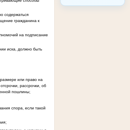
матривающие способы
но содержаться
ащение гражданина к
олномочий на подписание
нии иска, должно быть
 размере или право на
отсрочки, рассрочки, об
венной пошлины;
ания спора, если такой
ния;