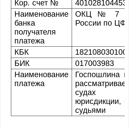
Кор. счет №
401028104453
Наименование
ОКЦ № 7 Г
банка
России по ЦФО
получателя
платежа
КБК
182108030100
БИК
017003983
Наименование
Госпошлина п
платежа
рассматрив
судах 
юрисдикции, 
судьями