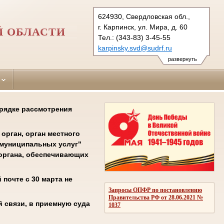
624930, Свердловская обл.,
г. Карпинск, ул. Мира, д. 60
Й ОБЛАСТИ
Тел.: (343-83) 3-45-55
karpinsky.svd@sudrf.ru
развернуть
орядке рассмотрения
орган, орган местного
 муниципальных услуг"
соргана, обеспечивающих
почте с 30 марта не
Запросы ОПФР по постановлению
Правительства РФ от 28.06.2021 №
 связи, в приемную суда
1037