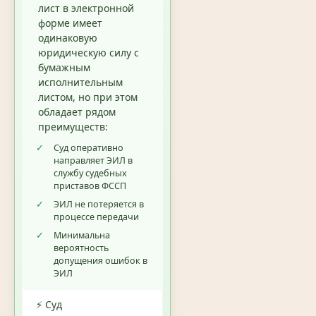
лист в электронной
форме имеет
одинаковую
юридическую силу с
бумажным
исполнительным
листом, но при этом
обладает рядом
преимуществ:
✓
Суд оперативно
направляет ЭИЛ в
службу судебных
приставов ФССП
✓
ЭИЛ не потеряется в
процессе передачи
✓
Минимальна
вероятность
допущения ошибок в
ЭИЛ
⚡ Суд