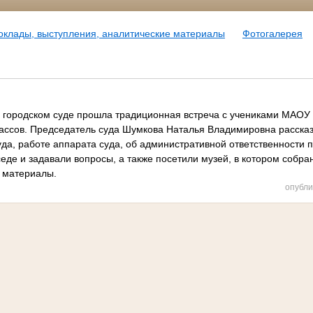
оклады, выступления, аналитические материалы
Фотогалерея
 городском суде прошла традиционная встреча с учениками МАОУ 
классов. Председатель суда Шумкова Наталья Владимировна расска
уда, работе аппарата суда, об административной ответственности 
седе и задавали вопросы, а также посетили музей, в котором собр
 материалы.
опубли