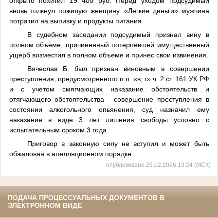
открыто похитил 19 400 руб. Перед уходом подсудимый
вновь толкнул пожилую женщину.
«Легкие деньги» мужчина
потратил на выпивку и продукты питания.
В судебном заседании
подсудимый признал вину в
полном объёме, причиненный потерпевшей имущественный
ущерб возместил в полном объеме и принес свои извинения.
Вячеслав Б. был признан виновным в совершении
преступления, предусмотренного п.п. «в, г» ч. 2 ст. 161 УК РФ
и с учетом
смягчающих наказание обстоятельств и
отягчающего обстоятельства -
совершение преступления в
состоянии алкогольного опьянения, суд
назначил ему
наказание
в виде 3 лет
лишения свободы условно с
испытательным сроком 3 года.
Приговор в законную силу не вступил и может быть
обжалован в апелляционном порядке.
опубликовано 26.02.2026 13:24 (МСК)
ПОДАЧА ПРОЦЕССУАЛЬНЫХ ДОКУМЕНТОВ В
ЭЛЕКТРОННОМ ВИДЕ