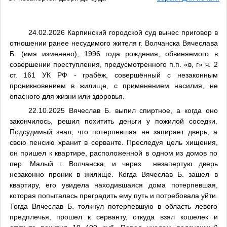
24.02.2026
Карпинский городской суд
вынес приговор
в
отношении ранее несудимого жителя г. Волчанска Вячеслава
Б. (имя изменено), 1996 года рождения
,
обвиняемого в
совершении преступления, предусмотренного
п.п. «в, г» ч. 2
ст. 161
УК РФ -
грабёж,
совершённый с незаконным
проникновением в жилище, с применением насилия, не
опасного для жизни или здоровья.
22.10.2025 Вячеслав Б. выпил спиртное, а когда оно
закончилось, решил похитить деньги у пожилой соседки.
Подсудимый знал, что потерпевшая не запирает дверь, а
свою пенсию хранит в серванте. Преследуя цель хищения,
он пришел к квартире, расположенной в одном из домов по
пер. Малый г. Волчанска, и через незапертую дверь
незаконно проник в жилище. Когда Вячеслав Б. зашел в
квартиру, его увидела находившаяся дома потерпевшая,
которая попыталась преградить ему путь и потребовала уйти.
Тогда Вячеслав Б. толкнул потерпевшую в область левого
предплечья, прошел к серванту, откуда взял кошелек и