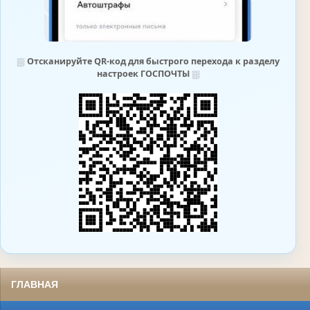
⛆
Отсканируйте QR-код для быстрого перехода к разделу
настроек ГОСПОЧТЫ
⛆
ГЛАВНАЯ