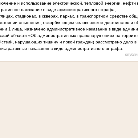
лючение и использование электрической, тепловой энергии, нефти 
тративное наказание в виде административного штрафа;
 улицах, стадионах, в скверах, парках, в транспортном средстве общ
остоянии опьянения, оскорбляющем человеческое достоинство и 
нии 1 лица, назначено административное наказание в виде админи
овской области «Об административных правонарушениях на террит
йствий, нарушающих тишину и покой граждан) рассмотрено дело в 
истративные наказания в виде административного штрафа.
опубли