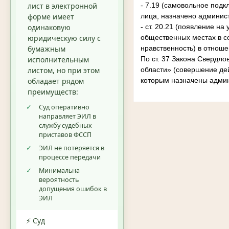
лист в электронной
- 7.19 (самовольное подк
форме имеет
лица, назначено админис
одинаковую
- ст. 20.21 (появление на
юридическую силу с
общественных местах в с
бумажным
нравственность) в отноше
исполнительным
По ст. 37 Закона Свердл
листом, но при этом
области» (совершение де
обладает рядом
которым назначены админ
преимуществ:
✓
Суд оперативно
направляет ЭИЛ в
службу судебных
приставов ФССП
✓
ЭИЛ не потеряется в
процессе передачи
✓
Минимальна
вероятность
допущения ошибок в
ЭИЛ
⚡ Суд