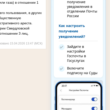
получение
или газа) в отношении 1
уведомления в
отделении Почты
его пользования, в других
России
общественную
стративного ареста.
Как настроить
ории Свердловской
получение
отношении 3 лиц,
уведомлений?
ковано 15.04.2026 13:47 (МСК)
Зайдите в
✅
настройки
Госпочты в
Госуслугах
Включите
✅
подписку на Суды