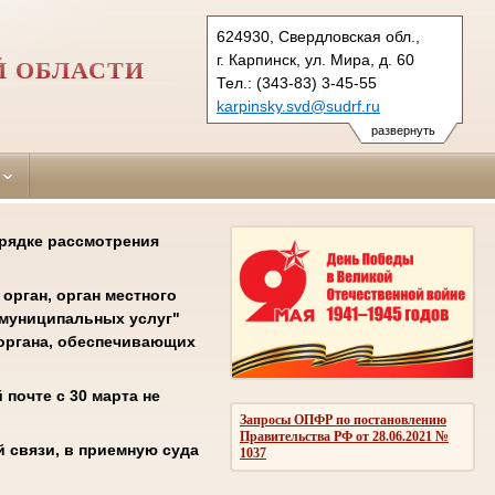
624930, Свердловская обл.,
г. Карпинск, ул. Мира, д. 60
Й ОБЛАСТИ
Тел.: (343-83) 3-45-55
karpinsky.svd@sudrf.ru
развернуть
орядке рассмотрения
орган, орган местного
 муниципальных услуг"
соргана, обеспечивающих
почте с 30 марта не
Запросы ОПФР по постановлению
Правительства РФ от 28.06.2021 №
 связи, в приемную суда
1037