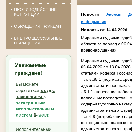
ПРОТИВОДЕЙСТВИЕ
КОРРУПЦИИ
Новости
Анонсы
Д
информация
ОБРАЩЕНИЯ ГРАЖДАН
Новость от 14.04.2026
Мировыми судьями судебн
ВНЕПРОЦЕССУАЛЬНЫЕ
ОБРАЩЕНИЯ
области за период с 06.0
правонарушениях
Мировыми судьями судебн
Уважаемые
06.04.2026 по 13.04.202
граждане!
статьями Кодекса Россий
- ст. 5.35.1 (неуплата с
Вы можете
административное наказа
обратиться
в суд с
- 6.1.1 (нанесение побое
заявлением
за
повлекших последствий, у
электронным
содержат уголовно наказу
исполнительным
административного штра
листом
📝
(ЭИЛ)
- ст. 6.9 (потребление н
потенциально опасных пс
Исполнительный
административного штра