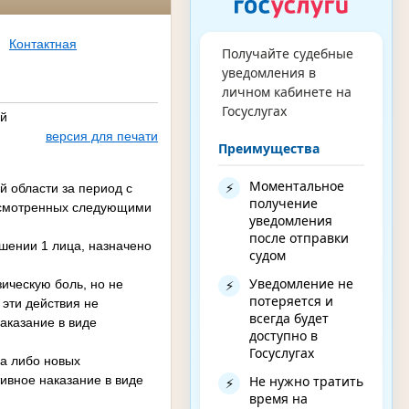
Контактная
Получайте судебные
уведомления в
личном кабинете на
Госуслугах
ой
версия для печати
Преимущества
Моментальное
⚡
 области за период с
получение
дусмотренных следующими
уведомления
после отправки
ошении 1 лица, назначено
судом
Уведомление не
ическую боль, но не
⚡
потеряется и
 эти действия не
всегда будет
аказание в виде
доступно в
Госуслугах
ча либо новых
Не нужно тратить
ивное наказание в виде
⚡
время на