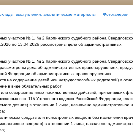
оклады, выступления, аналитические материалы
Фотогалерея
ых участков № 1, № 2 Карпинского судебного района Свердловск
4.2026 по 13.04.2026 рассмотрены дела об административных
ых участков № 1, № 2 Карпинского судебного района Свердловской
6 рассмотрены дела об административных правонарушениях, пре
ской Федерации об административных правонарушениях:
редств на содержание детей или нетрудоспособных родителей) в отн
ние в виде обязательных работ;
в или совершение иных насильственных действий, причинивших физ
казанных в ст. 115 Уголовного кодекса Российской Федерации, если
емого деяния) в отношении 1 лица, назначено административное н
фа;
аркотических средств или психотропных веществ без назначения вра
ихоактивных веществ) в отношении 1 лица, назначено администрат
фа;