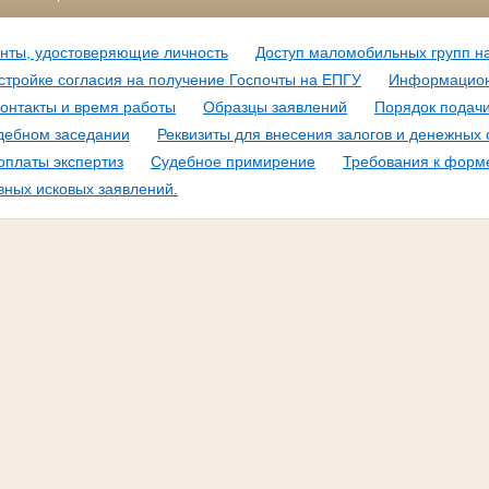
нты, удостоверяющие личность
Доступ маломобильных групп н
стройке согласия на получение Госпочты на ЕПГУ
Информацион
онтакты и время работы
Образцы заявлений
Порядок подачи
удебном заседании
Реквизиты для внесения залогов и денежных 
оплаты экспертиз
Судебное примирение
Требования к форм
вных исковых заявлений.