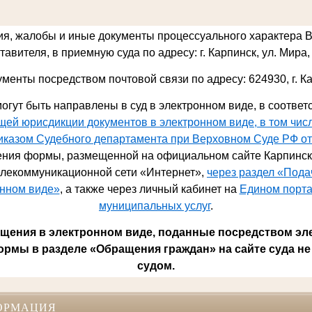
ия, жалобы и иные документы процессуального характера 
авителя, в приемную суда по адресу: г. Карпинск, ул. Мира, 
ументы посредством почтовой связи по адресу: 624930,
г. К
огут быть направлены в суд в электронном виде, в соответ
ей юрисдикции документов в электронном виде, в том чис
риказом Судебного департамента при Верховном Суде РФ от
ния формы, размещенной на официальном сайте Карпинско
лекоммуникационной сети «Интернет»,
через раздел «Под
онном виде»
, а также через личный кабинет на
Едином порта
муниципальных услуг
.
ения в электронном виде, поданные посредством эл
ормы в разделе «Обращения граждан» на сайте суда не
судом.
ОРМАЦИЯ