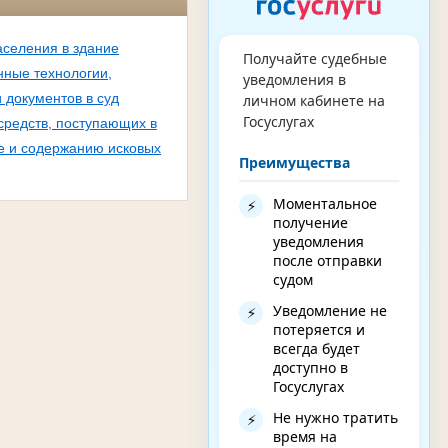
аселения в здание
Получайте судебные
ные технологии,
уведомления в
 документов в суд
личном кабинете на
Госуслугах
средств, поступающих в
е и содержанию исковых
Преимущества
Моментальное
⚡
получение
уведомления
после отправки
судом
Уведомление не
⚡
потеряется и
всегда будет
доступно в
Госуслугах
Не нужно тратить
⚡
время на