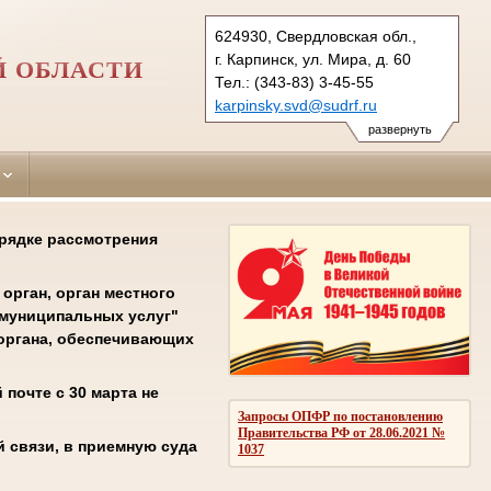
624930, Свердловская обл.,
г. Карпинск, ул. Мира, д. 60
Й ОБЛАСТИ
Тел.: (343-83) 3-45-55
karpinsky.svd@sudrf.ru
развернуть
орядке рассмотрения
орган, орган местного
 муниципальных услуг"
соргана, обеспечивающих
почте с 30 марта не
Запросы ОПФР по постановлению
Правительства РФ от 28.06.2021 №
 связи, в приемную суда
1037