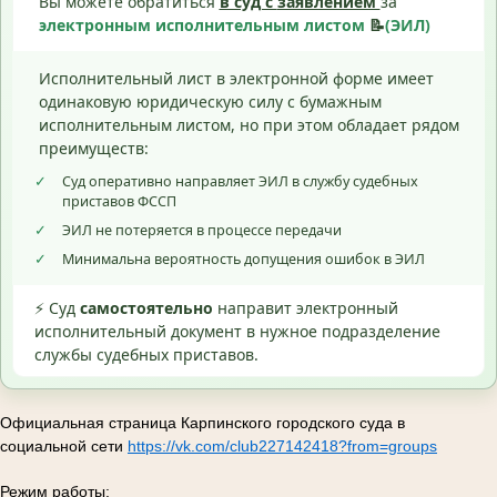
Вы можете обратиться
в суд с
заявлением
за
электронным исполнительным листом
📝
(ЭИЛ)
Исполнительный лист в электронной форме имеет
одинаковую юридическую силу с бумажным
исполнительным листом, но при этом обладает рядом
преимуществ:
✓
Суд оперативно направляет ЭИЛ в службу судебных
приставов ФССП
✓
ЭИЛ не потеряется в процессе передачи
✓
Минимальна вероятность допущения ошибок в ЭИЛ
⚡ Суд
самостоятельно
направит электронный
исполнительный документ в нужное подразделение
службы судебных приставов.
Официальная страница Карпинского городского суда в
социальной сети
https://vk.com/club227142418?from=groups
Режим работы: